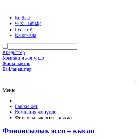
English
中文（简体)
Русский
Кыргызча
Кредиттер
Компания жөнүндө
Жаңылыктар
Байланыштар
Меню
Башкы бет
Компания жөнүндө
Финансылык эсеп – кысап
Финансылык эсеп – кысап