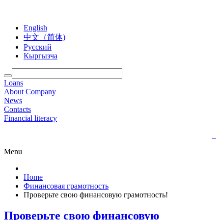
English
中文（简体)
Русский
Кыргызча
Loans
About Company
News
Contacts
Financial literacy
Menu
Home
Финансовая грамотность
Проверьте свою финансовую грамотность!
Проверьте свою финансовую